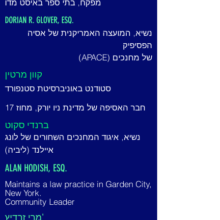
מפקח, בתי ספר באיסט מדו
DORIAN R. GLOVER, ESQ.
נשיא, המועצה האמריקנית של אסיה
הפסיפיק
של מחנכים (APACE)
קוון מרטין
סטודנט באוניברסיטת סטנפורד
חבר האסיפה של מדינת ניו יורק, מחוז 17
ברנדי סקוט
נשיא, איגוד המחנכים השחורים של לונג
איילנד (ליביה)
ALAN HODISH, ESQ.
Maintains a law practice in Garden City,
New York.
Community Leader
מרי זרדיץ'