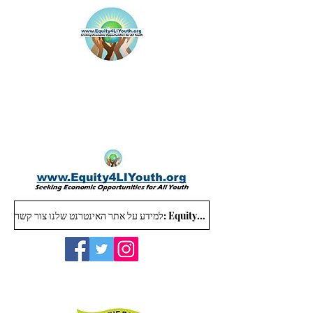
למידע על אתר האינטרנט שלנו צור קשר: Equity4LIYouth@gmail.com