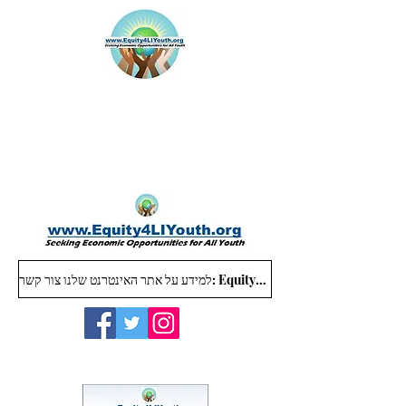
למידע על אתר האינטרנט שלנו צור קשר: Equity4LIYouth@gmail.com